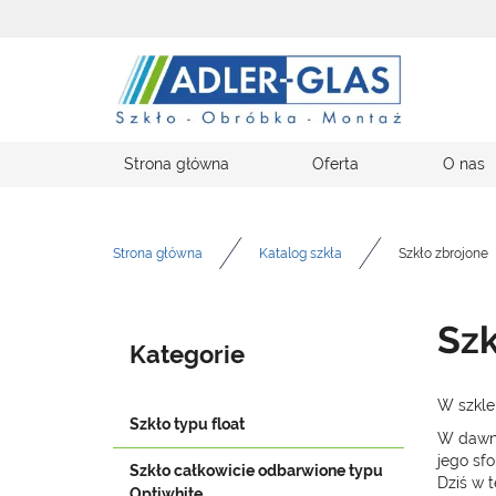
Strona główna
Oferta
O nas
Strona główna
Katalog szkła
Szkło zbrojone
Szk
Kategorie
W szkle
Szkło typu float
W dawni
jego sf
Szkło całkowicie odbarwione typu
Dziś w 
Optiwhite