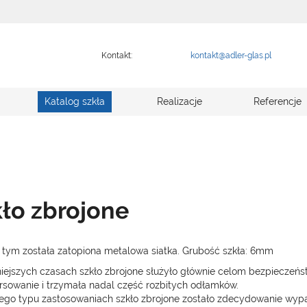
Kontakt:
kontakt@adler-glas.pl
Katalog szkła
Realizacje
Referencje
ło zbrojone
 tym została zatopiona metalowa siatka. Grubość szkła: 6mm
ejszych czasach szkło zbrojone służyło głównie celom bezpieczeńst
orsowanie i trzymała nadal część rozbitych odłamków.
tego typu zastosowaniach szkło zbrojone zostało zdecydowanie wy