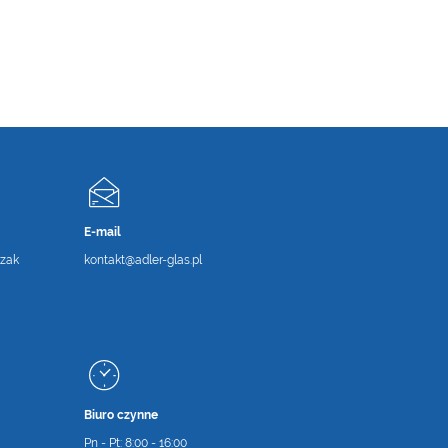
E-mail
zak
kontakt@adler-glas.pl
Biuro czynne
Pn - Pt: 8:00 - 16:00