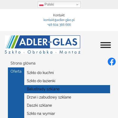
Polski
Kontakt:
kontakt@adler-glas.pl
+48 604 366 666
Strona główna
Oferta
Szkło do kuchni
Szkło do łazienki
Balustrady szklane
Drzwi i zabudowy szklane
Daszki szklane
Szkło na wymiar