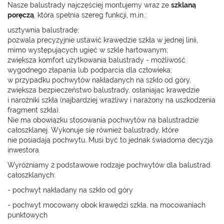
Nasze balustrady najczęściej montujemy wraz ze
szklaną
poręczą
, która spełnia szereg funkcji, m.in.:
usztywnia balustradę;
pozwala precyzyjnie ustawić krawędzie szkła w jednej linii,
mimo występujących ugięć w szkle hartowanym;
zwiększa komfort użytkowania balustrady - możliwość
wygodnego złapania lub podparcia dla człowieka;
w przypadku pochwytów nakładanych na szkło od góry,
zwiększa bezpieczeństwo balustrady, osłaniając krawędzie
i narożniki szkła (najbardziej wrażliwy i narażony na uszkodzenia
fragment szkła).
Nie ma obowiązku stosowania pochwytów na balustradzie
całoszklanej. Wykonuje się również balustrady, które
nie posiadają pochwytu. Musi być to jednak świadoma decyzja
inwestora.
Wyróżniamy 2 podstawowe rodzaje pochwytów dla balustrad
całoszklanych:
- pochwyt nakładany na szkło od góry
- pochwyt mocowany obok krawędzi szkła, na mocowaniach
punktowych