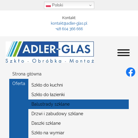
Polski
Kontakt:
kontakt@adler-glas.pl
+48 604 366 666
Strona główna
Oferta
Szkło do kuchni
Szkło do łazienki
Balustrady szklane
Drzwi i zabudowy szklane
Daszki szklane
Szkło na wymiar