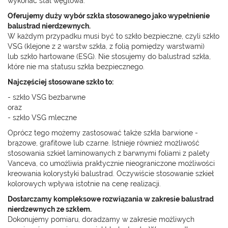
wykonać stal węglowa.
Oferujemy duży wybór szkła stosowanego jako wypełnienie
balustrad nierdzewnych.
W każdym przypadku musi być to szkło bezpieczne, czyli szkło
VSG (klejone z 2 warstw szkła, z folią pomiędzy warstwami)
lub szkło hartowane (ESG). Nie stosujemy do balustrad szkła,
które nie ma statusu szkła bezpiecznego.
Najczęściej stosowane szkło to:
- szkło VSG bezbarwne
oraz
- szkło VSG mleczne
Oprócz tego możemy zastosować także szkła barwione -
brązowe, grafitowe lub czarne. Istnieje również możliwość
stosowania szkieł laminowanych z barwnymi foliami z palety
Vanceva, co umożliwia praktycznie nieograniczone możliwości
kreowania kolorystyki balustrad. Oczywiście stosowanie szkieł
kolorowych wpływa istotnie na cenę realizacji.
Dostarczamy kompleksowe rozwiązania w zakresie balustrad
nierdzewnych ze szkłem.
Dokonujemy pomiaru, doradzamy w zakresie możliwych