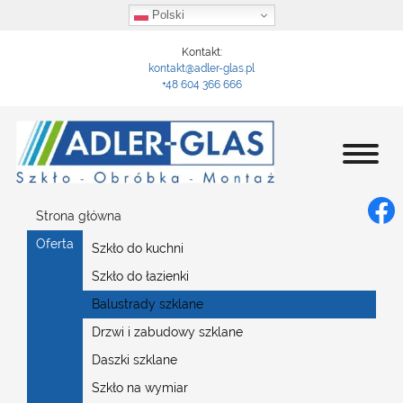
Polski
Kontakt:
kontakt@adler-glas.pl
+48 604 366 666
Strona główna
Oferta
Szkło do kuchni
Szkło do łazienki
Balustrady szklane
Drzwi i zabudowy szklane
Daszki szklane
Szkło na wymiar