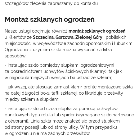
szczegółów zlecenia zapraszamy do kontaktu.
Montaż szklanych ogrodzeń
Nasze usługi obejmują również
montaż szklanych ogrodzeń
u Klientów ze
Szczecina, Gorzowa, Zielonej Góry
i pobliskich
miejscowości w województwie zachodniopomorskim i lubuskim.
Ogrodzenia z użyciem szkła można wykonać na kilka
sposobów:
- instalując szkło pomiędzy słupkami ogrodzeniowymi
za pośrednictwem uchwytów ściskowych (klamry), tak jak
w najpopularniejszych wersjach balustrad ze szkłem;
- jak wyżej, ale stosując zamiast klamr profile montażowe szkła
na całej długości boku tafli szklanej, co likwiduje prześwity
między szkłem a słupkiem;
- instalując szkło od czoła słupka za pomocą uchwytów
punktowych typu rotula lub spider (wymagane szkło hartowane
z otworami). Linia szkła może znaleźć się przed słupkiem
od strony posesji lub od strony ulicy. W tym przypadku
w ogrodzeniu nie ma żadnych prześwitów.